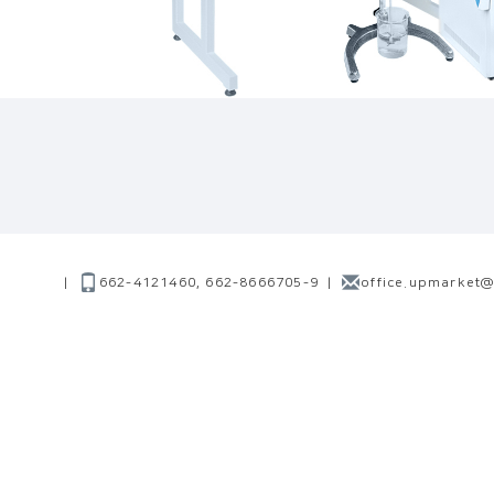
|
662-4121460, 662-8666705-9
|
office.upmarket