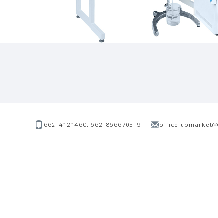
|
662-4121460, 662-8666705-9
|
office.upmarket